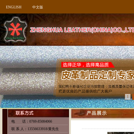
ENGLISH
中文版
3D蛇纹牛皮
1
电 话：0769-85084066
联 系 人：13556633918/黄先生